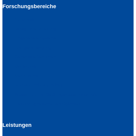
Forschungsbereiche
Bauphysik
Biosignalverarbeitung
Eingebettete Systeme
Energieversorgung
Generative Verfahren
Geotechnik
Mechatronik
Soziales und Gesundheit
Wasserbau und Siedlungswasserwirtschaft
Elektromagnetische Verträglichkeit
Leistungen