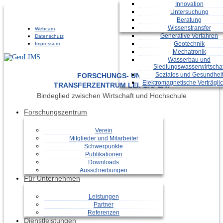
Bauphysik
Innovation
Biosignalverarbeitung
Untersuchung
Eingebettete Systeme
Beratung
Energieversorgung
Wissenstransfer
Webcam
Generative Verfahren
Datenschutz
Geotechnik
Impressum
Mechatronik
Wasserbau und
Siedlungswasserwirtschaf
Soziales und Gesundhei
FORSCHUNGS- UND
Elektromagnetische Verträglic
TRANSFERZENTRUM LEIPZIG E.V.
Bindeglied zwischen Wirtschaft und Hochschule
Forschungszentrum
Verein
Mitglieder und Mitarbeiter
Schwerpunkte
Publikationen
Downloads
Ausschreibungen
Für Unternehmen
Leistungen
Partner
Referenzen
Dienstleistungen