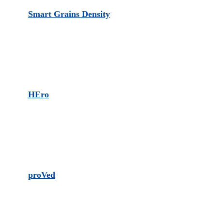
Smart Grains Density
HEro
proVed