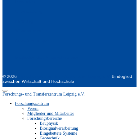
Innovation
Untersuchung
Beratung
Wissenstransfer
Ausschreibungen
Mitgliederliste / Ansprechpartner
© 2026
Forschungs- und Transferzentrum Leipzig e.V.
Bindeglied
zwischen Wirtschaft und Hochschule
Forschungs- und Transferzentrum Leipzig e.V.
Forschungszentrum
Verein
Mitglieder und Mitarbeiter
Forschungsbereiche
Bauphysik
Biosignalverarbeitung
Eingebettete Systeme
Geotechnik