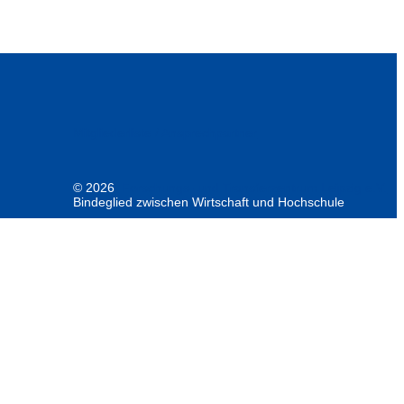
Mitgliederliste / Ansprechpartner
© 2026
Forschungs- und Transferzentrum Leipzig e.V.
Bindeglied zwischen Wirtschaft und Hochschule