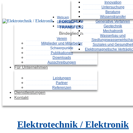
Bauphysik
Innovation
Biosignalverarbeitung
Untersuchung
Eingebettete Systeme
Beratung
Energieversorgung
Wissenstransfer
Webcam
FORSCHUNGS- UND
Generative Verfahren
Datenschutz
Geotechnik
Impressum
TRANSFERZENTRUM LEIPZIG E.V.
Mechatronik
Bindeglied zwischen Wirtschaft und Ho
Wasserbau und
Verein
Siedlungswasserwirtschaf
Mitglieder und Mitarbeiter
Soziales und Gesundhei
Schwerpunkte
Elektromagnetische Verträglic
Publikationen
Downloads
Ausschreibungen
Für Unternehmen
Leistungen
Partner
Referenzen
Dienstleistungen
Kontakt
Elektrotechnik / Elektronik