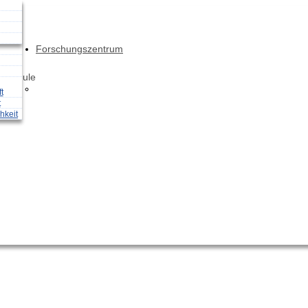
Forschungszentrum
chschule
t
t
hkeit