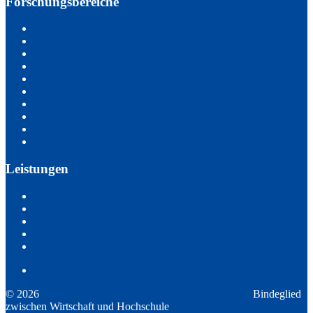
Forschungsbereiche
Bauphysik
Biosignalverarbeitung
Eingebettete Systeme
Energieversorgung
Generative Verfahren
Geotechnik
Mechatronik
Soziales und Gesundheit
Wasserbau und Siedlungswasserwirtschaft
Elektromagnetische Verträglichkeit
Leistungen
Innovation
Untersuchung
Beratung
Wissenstransfer
Ausschreibungen
Mitgliederliste / Ansprechpartner
© 2026
Forschungs- und Transferzentrum Leipzig e.V.
Bindeglied
zwischen Wirtschaft und Hochschule