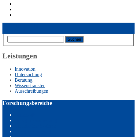
Vorheriger Eintrag
Nächster Eintrag
Leistungen
Innovation
Untersuchung
Beratung
Wissenstransfer
Ausschreibungen
Forschungsbereiche
Bauphysik
Biosignalverarbeitung
Eingebettete Systeme
Energieversorgung
Generative Verfahren