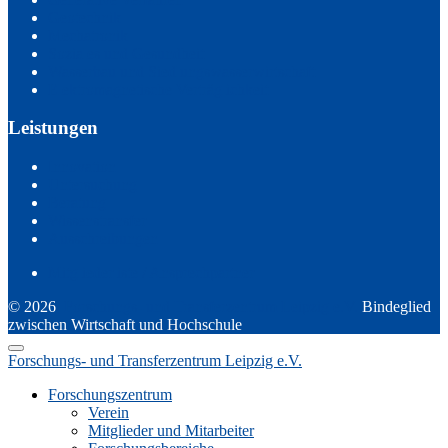
Geotechnik
Mechatronik
Soziales und Gesundheit
Wasserbau und Siedlungswasserwirtschaft
Elektromagnetische Verträglichkeit
Leistungen
Innovation
Untersuchung
Beratung
Wissenstransfer
Ausschreibungen
Mitgliederliste / Ansprechpartner
© 2026
Forschungs- und Transferzentrum Leipzig e.V.
Bindeglied
zwischen Wirtschaft und Hochschule
Forschungs- und Transferzentrum Leipzig e.V.
Forschungszentrum
Verein
Mitglieder und Mitarbeiter