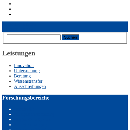
Vorheriger Eintrag
Nächster Eintrag
Leistungen
Innovation
Untersuchung
Beratung
Wissenstransfer
Ausschreibungen
Forschungsbereiche
Bauphysik
Biosignalverarbeitung
Eingebettete Systeme
Energieversorgung
Generative Verfahren