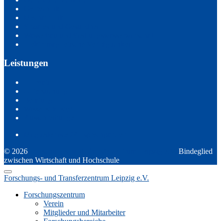
Geotechnik
Mechatronik
Soziales und Gesundheit
Wasserbau und Siedlungswasserwirtschaft
Elektromagnetische Verträglichkeit
Leistungen
Innovation
Untersuchung
Beratung
Wissenstransfer
Ausschreibungen
Mitgliederliste / Ansprechpartner
© 2026
Forschungs- und Transferzentrum Leipzig e.V.
Bindeglied
zwischen Wirtschaft und Hochschule
Forschungs- und Transferzentrum Leipzig e.V.
Forschungszentrum
Verein
Mitglieder und Mitarbeiter