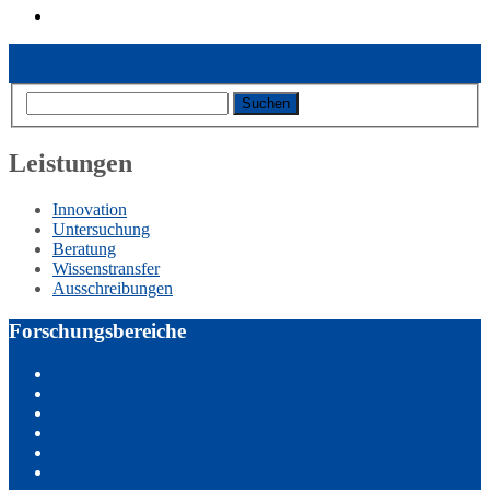
Vorheriger Eintrag
Nächster Eintrag
Leistungen
Innovation
Untersuchung
Beratung
Wissenstransfer
Ausschreibungen
Forschungsbereiche
Bauphysik
Biosignalverarbeitung
Eingebettete Systeme
Energieversorgung
Generative Verfahren
Geotechnik