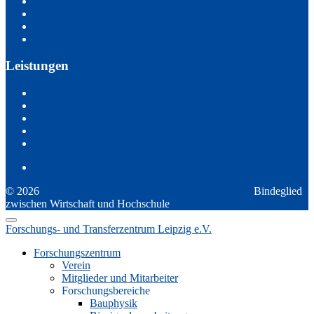
Mechatronik
Soziales und Gesundheit
Wasserbau und Siedlungswasserwirtschaft
Elektromagnetische Verträglichkeit
Leistungen
Innovation
Untersuchung
Beratung
Wissenstransfer
Ausschreibungen
Mitgliederliste / Ansprechpartner
© 2026
Forschungs- und Transferzentrum Leipzig e.V.
Bindeglied
zwischen Wirtschaft und Hochschule
Forschungs- und Transferzentrum Leipzig e.V.
Forschungszentrum
Verein
Mitglieder und Mitarbeiter
Forschungsbereiche
Bauphysik