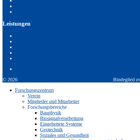
Soziales und Gesundheit
Wasserbau und Siedlungswasserwirtschaft
Elektromagnetische Verträglichkeit
Leistungen
Innovation
Untersuchung
Beratung
Wissenstransfer
Ausschreibungen
Mitgliederliste / Ansprechpartner
© 2026
Forschungs- und Transferzentrum Leipzig e.V.
Bindeglied z
Forschungszentrum
Verein
Mitglieder und Mitarbeiter
Forschungsbereiche
Bauphysik
Biosignalverarbeitung
Eingebettete Systeme
Geotechnik
Soziales und Gesundheit