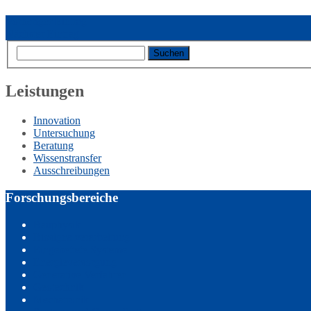
Vorheriger Eintrag
Nächster Eintrag
Leistungen
Innovation
Untersuchung
Beratung
Wissenstransfer
Ausschreibungen
Forschungsbereiche
Bauphysik
Biosignalverarbeitung
Eingebettete Systeme
Energieversorgung
Generative Verfahren
Geotechnik
Mechatronik