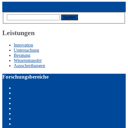
Vorheriger Eintrag
Nächster Eintrag
Leistungen
Innovation
Untersuchung
Beratung
Wissenstransfer
Ausschreibungen
Forschungsbereiche
Bauphysik
Biosignalverarbeitung
Eingebettete Systeme
Energieversorgung
Generative Verfahren
Geotechnik
Mechatronik
Soziales und Gesundheit