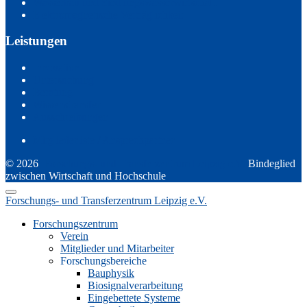
Wasserbau und Siedlungswasserwirtschaft
Elektromagnetische Verträglichkeit
Leistungen
Innovation
Untersuchung
Beratung
Wissenstransfer
Ausschreibungen
Mitgliederliste / Ansprechpartner
© 2026
Forschungs- und Transferzentrum Leipzig e.V.
Bindeglied
zwischen Wirtschaft und Hochschule
Forschungs- und Transferzentrum Leipzig e.V.
Forschungszentrum
Verein
Mitglieder und Mitarbeiter
Forschungsbereiche
Bauphysik
Biosignalverarbeitung
Eingebettete Systeme