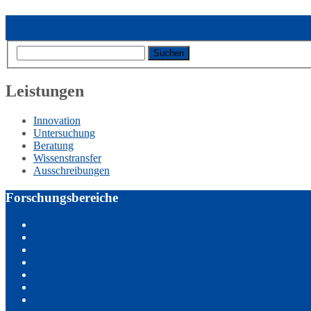
Vorheriger Eintrag
Nächster Eintrag
Leistungen
Innovation
Untersuchung
Beratung
Wissenstransfer
Ausschreibungen
Forschungsbereiche
Bauphysik
Biosignalverarbeitung
Eingebettete Systeme
Energieversorgung
Generative Verfahren
Geotechnik
Mechatronik