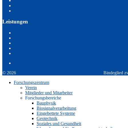
Soziales und Gesundheit
Wasserbau und Siedlungswasserwirtschaft
Elektromagnetische Verträglichkeit
Leistungen
Innovation
Untersuchung
Beratung
Wissenstransfer
Ausschreibungen
Mitgliederliste / Ansprechpartner
© 2026
Forschungs- und Transferzentrum Leipzig e.V.
Bindeglied z
Forschungszentrum
Verein
Mitglieder und Mitarbeiter
Forschungsbereiche
Bauphysik
Biosignalverarbeitung
Eingebettete Systeme
Geotechnik
Soziales und Gesundheit