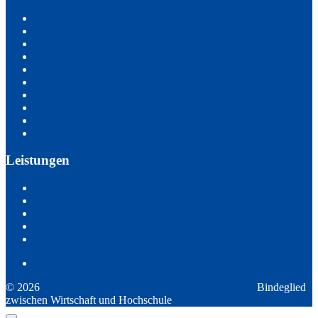
Bauphysik
Biosignalverarbeitung
Eingebettete Systeme
Energieversorgung
Generative Verfahren
Geotechnik
Mechatronik
Soziales und Gesundheit
Wasserbau und Siedlungswasserwirtschaft
Elektromagnetische Verträglichkeit
Leistungen
Innovation
Untersuchung
Beratung
Wissenstransfer
Ausschreibungen
Mitgliederliste / Ansprechpartner
© 2026
Forschungs- und Transferzentrum Leipzig e.V.
Bindeglied
zwischen Wirtschaft und Hochschule