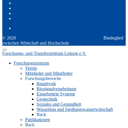
Untersuchung
Beratung
Wissenstransfer
Ausschreibungen
Mitgliederliste / Ansprechpartner
© 2026
Forschungs- und Transferzentrum Leipzig e.V.
Bindeglied
zwischen Wirtschaft und Hochschule
Forschungs- und Transferzentrum Leipzig e.V.
Forschungszentrum
Verein
Mitglieder und Mitarbeiter
Forschungsbereiche
Bauphysik
Biosignalverarbeitung
Eingebettete Systeme
Geotechnik
Soziales und Gesundheit
Wasserbau und Siedlungswasserwirtschaft
Back
Publikationen
Back