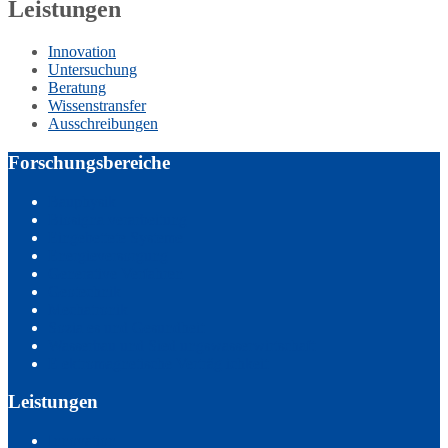
Leistungen
Innovation
Untersuchung
Beratung
Wissenstransfer
Ausschreibungen
Forschungsbereiche
Bauphysik
Biosignalverarbeitung
Eingebettete Systeme
Energieversorgung
Generative Verfahren
Geotechnik
Mechatronik
Soziales und Gesundheit
Wasserbau und Siedlungswasserwirtschaft
Elektromagnetische Verträglichkeit
Leistungen
Innovation