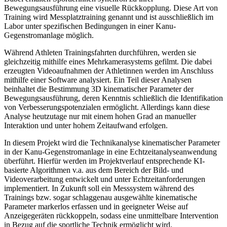
Bewegungsausführung eine visuelle Rückkopplung. Diese Art von
Training wird Messplatztraining genannt und ist ausschließlich im
Labor unter spezifischen Bedingungen in einer Kanu-
Gegenstromanlage möglich.
Während Athleten Trainingsfahrten durchführen, werden sie
gleichzeitig mithilfe eines Mehrkamerasystems gefilmt. Die dabei
erzeugten Videoaufnahmen der Athletinnen werden im Anschluss
mithilfe einer Software analysiert. Ein Teil dieser Analysen
beinhaltet die Bestimmung 3D kinematischer Parameter der
Bewegungsausführung, deren Kenntnis schließlich die Identifikation
von Verbesserungspotenzialen ermöglicht. Allerdings kann diese
Analyse heutzutage nur mit einem hohen Grad an manueller
Interaktion und unter hohem Zeitaufwand erfolgen.
In diesem Projekt wird die Technikanalyse kinematischer Parameter
in der Kanu-Gegenstromanlage in eine Echtzeitanalyseanwendung
überführt. Hierfür werden im Projektverlauf entsprechende KI-
basierte Algorithmen v.a. aus dem Bereich der Bild- und
Videoverarbeitung entwickelt und unter Echtzeitanforderungen
implementiert. In Zukunft soll ein Messsystem während des
Trainings bzw. sogar schlaggenau ausgewählte kinematische
Parameter markerlos erfassen und in geeigneter Weise auf
Anzeigegeräten rückkoppeln, sodass eine unmittelbare Intervention
in Bezug auf die sportliche Technik ermöglicht wird.