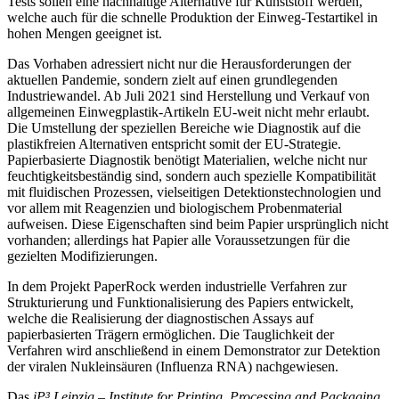
Tests sollen eine nachhaltige Alternative für Kunststoff werden,
welche auch für die schnelle Produktion der Einweg-Testartikel in
hohen Mengen geeignet ist.
Das Vorhaben adressiert nicht nur die Herausforderungen der
aktuellen Pandemie, sondern zielt auf einen grundlegenden
Industriewandel. Ab Juli 2021 sind Herstellung und Verkauf von
allgemeinen Einwegplastik-Artikeln EU-weit nicht mehr erlaubt.
Die Umstellung der speziellen Bereiche wie Diagnostik auf die
plastikfreien Alternativen entspricht somit der EU-Strategie.
Papierbasierte Diagnostik benötigt Materialien, welche nicht nur
feuchtigkeitsbeständig sind, sondern auch spezielle Kompatibilität
mit fluidischen Prozessen, vielseitigen Detektionstechnologien und
vor allem mit Reagenzien und biologischem Probenmaterial
aufweisen. Diese Eigenschaften sind beim Papier ursprünglich nicht
vorhanden; allerdings hat Papier alle Voraussetzungen für die
gezielten Modifizierungen.
In dem Projekt PaperRock werden industrielle Verfahren zur
Strukturierung und Funktionalisierung des Papiers entwickelt,
welche die Realisierung der diagnostischen Assays auf
papierbasierten Trägern ermöglichen. Die Tauglichkeit der
Verfahren wird anschließend in einem Demonstrator zur Detektion
der viralen Nukleinsäuren (Influenza RNA) nachgewiesen.
Das
iP³ Leipzig – Institute for Printing, Processing and Packaging