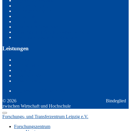
Eingebettete Systeme
Energieversorgung
Generative Verfahren
Geotechnik
Mechatronik
Soziales und Gesundheit
Wasserbau und Siedlungswasserwirtschaft
Elektromagnetische Verträglichkeit
Leistungen
Innovation
Untersuchung
Beratung
Wissenstransfer
Ausschreibungen
Mitgliederliste / Ansprechpartner
© 2026
Forschungs- und Transferzentrum Leipzig e.V.
Bindeglied
zwischen Wirtschaft und Hochschule
Forschungs- und Transferzentrum Leipzig e.V.
Forschungszentrum