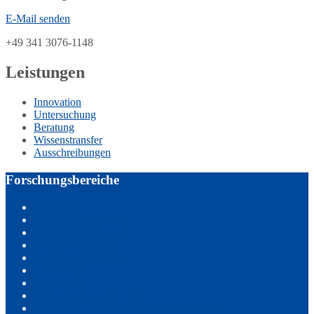
E-Mail senden
+49 341 3076-1148
Leistungen
Innovation
Untersuchung
Beratung
Wissenstransfer
Ausschreibungen
Forschungsbereiche
Bauphysik
Biosignalverarbeitung
Eingebettete Systeme
Energieversorgung
Generative Verfahren
Geotechnik
Mechatronik
Soziales und Gesundheit
Wasserbau und Siedlungswasserwirtschaft