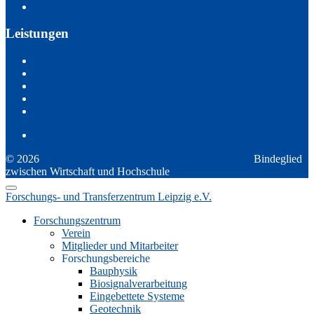
Elektromagnetische Verträglichkeit
Leistungen
Innovation
Untersuchung
Beratung
Wissenstransfer
Ausschreibungen
Mitgliederliste / Ansprechpartner
© 2026
Forschungs- und Transferzentrum Leipzig e.V.
Bindeglied
zwischen Wirtschaft und Hochschule
Forschungs- und Transferzentrum Leipzig e.V.
Forschungszentrum
Verein
Mitglieder und Mitarbeiter
Forschungsbereiche
Bauphysik
Biosignalverarbeitung
Eingebettete Systeme
Geotechnik