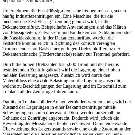
Separationstechnik GmbH)
Unternehmen, die Fest-Flüssig-Gemische trennen müssen, setzen
häufig Industriezentrifugen ein. Eine Maschine, die für die
mechanische Fest-Flüssig-Trennung genutzt wird, ist die
Dekanterzentrifuge. Beispielhafte Anwendungen sind das Klären
von Flüssigkeiten, Entwässern und Eindicken von Schlämmen oder
die Nassklassierung. In der Dekanterzentrifuge werden die
Feststoffe kontinuierlich in Richtung des konisch verengten
Trommelendes auf Basis einer geringen Drehzahldifferenz der
Dekanterschnecke (Förderschnecke) relativ zur Trommel gefördert.
Durch die hohen Drehzahlen bis 5.000 1/min und der hieraus
resultierenden Zentrifugalkraft wird die Lagerung einer hohen
radialen Belastung ausgesetzt. Zusätzlich wird durch den
Materialfluss eine axiale Belastung auf die Lagerung ausgeübt,
welche zu Beschädigungen der Lagerung und im Extremfall zum
Totalausfall der Zentrifuge führen kann.
Damit ein Totalausfall der Anlage verhindert werden kann, wird der
Zustand der Lagerungen in einer Dekanterzentrifuge mittels
Schwingungssensoren überwacht. Diese werden außerhalb am
Gehäuse der Zentrifuge angebracht. Dadurch wird jedoch die
Bewertung der Messdaten erheblich erschwert. Damit eine exakte
Überwachung des Lagerzustands sowie eine exakte Zuordnung der
Messdaten auf die Lagerung ermöglicht werden kann, soll eine