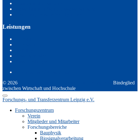
Soziales und Gesundheit
Wasserbau und Siedlungswasserwirtschaft
Elektromagnetische Verträglichkeit
Leistungen
Innovation
Untersuchung
Beratung
Wissenstransfer
Ausschreibungen
Mitgliederliste / Ansprechpartner
© 2026
Forschungs- und Transferzentrum Leipzig e.V.
Bindeglied
zwischen Wirtschaft und Hochschule
Forschungs- und Transferzentrum Leipzig e.V.
Forschungszentrum
Verein
Mitglieder und Mitarbeiter
Forschungsbereiche
Bauphysik
Biosignalverarbeitung