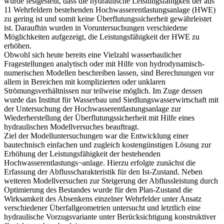
wurde festgestellt, dass die hydraulische Leistungsfähigkeit der aus
11 Wehrfeldern bestehenden Hochwasserentlastungsanlage (HWE)
zu gering ist und somit keine Überflutungssicherheit gewährleistet
ist. Daraufhin wurden in Voruntersuchungen verschiedene
Möglichkeiten aufgezeigt, die Leistungsfähigkeit der HWE zu
erhöhen.
Obwohl sich heute bereits eine Vielzahl wasserbaulicher
Fragestellungen analytisch oder mit Hilfe von hydrodynamisch-
numerischen Modellen beschreiben lassen, sind Berechnungen vor
allem in Bereichen mit komplizierten oder unklaren
Strömungsverhältnissen nur teilweise möglich. Im Zuge dessen
wurde das Institut für Wasserbau und Siedlungswasserwirtschaft mit
der Untersuchung der Hochwasserentlastungsanlage zur
Wiederherstellung der Überflutungssicherheit mit Hilfe eines
hydraulischen Modellversuches beauftragt.
Ziel der Modelluntersuchungen war die Entwicklung einer
bautechnisch einfachen und zugleich kostengünstigen Lösung zur
Erhöhung der Leistungsfähigkeit der bestehenden
Hochwasserentlastungs¬anlage. Hierzu erfolgte zunächst die
Erfassung der Abflusscharakteristik für den Ist-Zustand. Neben
weiteren Modellversuchen zur Steigerung der Abflussleistung durch
Optimierung des Bestandes wurde für den Plan-Zustand die
Wirksamkeit des Absenkens einzelner Wehrfelder unter Ansatz
verschiedener Überfallgeometrien untersucht und letztlich eine
hydraulische Vorzugsvariante unter Berücksichtigung konstruktiver